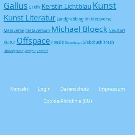
Kunst
Gallus
Kerstin Lichtblau
Grafik
Kunst Literatur
Landgrabbing im Metaverse
Michael Bloeck
Metaverse
metaversum
Neustart
Offspace
Kultur
Poesie
Siebdruck
Trash
Saisonstart
Undergound
Vampir
Zombie
Kontakt
Login
Datenschutz
Impressum
Cookie-Richtlinie (EU)