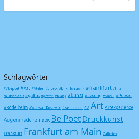
Schlagwörter
#frankfurt
#Art
##bepoet
#Atelier
#bloeck
#Dirk Hülstrunk
#fritz
#kunst
#gallus
#Lesung
#Poesie
deutschlanD
#graffiti
#Klang
#Musik
Art
#Rödelheim
42
Artexperience
#Wehwalt Koslowski
#westateliers
Be Poet
Druckkunst
Augenmädchen
BBK
Frankfurt am Main
Frankfurt
Gallerien