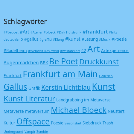
Schlagwörter
#frankfurt
#Art
##bepoet
#Atelier
#bloeck
#Dirk Hülstrunk
#fritz
#kunst
#gallus
#Lesung
#Poesie
deutschlanD
#graffiti
#Klang
#Musik
Art
#Rödelheim
42
Artexperience
#Wehwalt Koslowski
#westateliers
Be Poet
Druckkunst
Augenmädchen
BBK
Frankfurt am Main
Frankfurt
Gallerien
Kunst
Gallus
Kerstin Lichtblau
Grafik
Kunst Literatur
Landgrabbing im Metaverse
Michael Bloeck
Metaverse
metaversum
Neustart
Offspace
Kultur
Poesie
Siebdruck
Trash
Saisonstart
Undergound
Vampir
Zombie