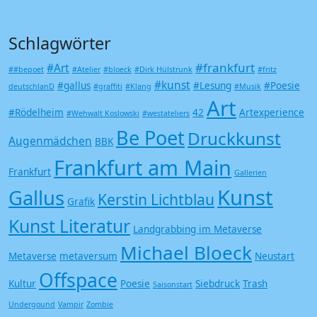
Schlagwörter
#frankfurt
#Art
##bepoet
#Atelier
#bloeck
#Dirk Hülstrunk
#fritz
#kunst
#gallus
#Lesung
#Poesie
deutschlanD
#graffiti
#Klang
#Musik
Art
#Rödelheim
42
Artexperience
#Wehwalt Koslowski
#westateliers
Be Poet
Druckkunst
Augenmädchen
BBK
Frankfurt am Main
Frankfurt
Gallerien
Kunst
Gallus
Kerstin Lichtblau
Grafik
Kunst Literatur
Landgrabbing im Metaverse
Michael Bloeck
Metaverse
metaversum
Neustart
Offspace
Kultur
Poesie
Siebdruck
Trash
Saisonstart
Undergound
Vampir
Zombie