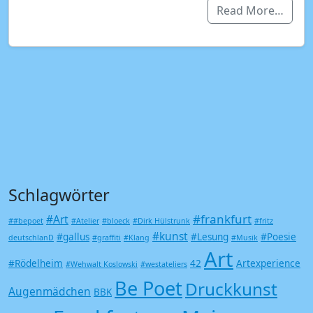
Read More…
Schlagwörter
#frankfurt
#Art
##bepoet
#Atelier
#bloeck
#Dirk Hülstrunk
#fritz
#kunst
#gallus
#Lesung
#Poesie
deutschlanD
#graffiti
#Klang
#Musik
Art
#Rödelheim
42
Artexperience
#Wehwalt Koslowski
#westateliers
Be Poet
Druckkunst
Augenmädchen
BBK