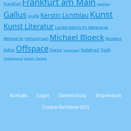
Frankfurt am Main
Frankfurt
Gallerien
Kunst
Gallus
Kerstin Lichtblau
Grafik
Kunst Literatur
Landgrabbing im Metaverse
Michael Bloeck
Metaverse
metaversum
Neustart
Offspace
Kultur
Poesie
Siebdruck
Trash
Saisonstart
Undergound
Vampir
Zombie
Kontakt
Login
Datenschutz
Impressum
Cookie-Richtlinie (EU)