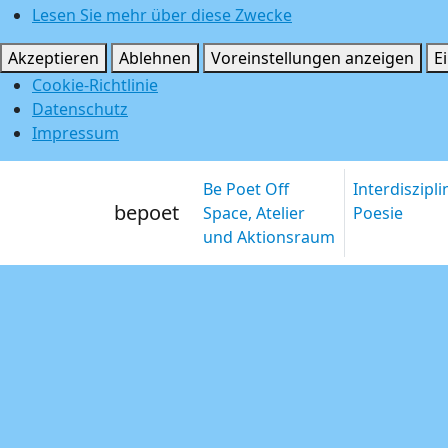
Lesen Sie mehr über diese Zwecke
Akzeptieren
Ablehnen
Voreinstellungen anzeigen
E
Cookie-Richtlinie
Datenschutz
Impressum
Be Poet Off
Interdiszipl
bepoet
Space, Atelier
Poesie
und Aktionsraum