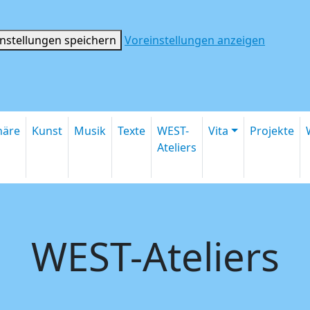
instellungen speichern
Voreinstellungen anzeigen
inäre
Kunst
Musik
Texte
WEST-
Vita
Projekte
Ateliers
WEST-Ateliers