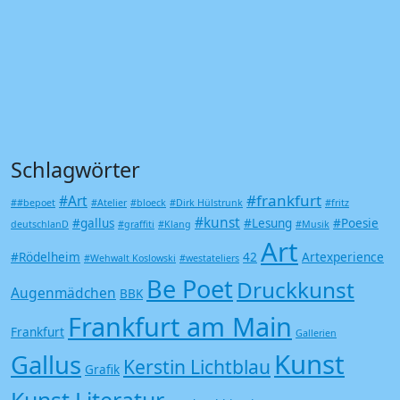
Schlagwörter
#frankfurt
#Art
##bepoet
#Atelier
#bloeck
#Dirk Hülstrunk
#fritz
#kunst
#gallus
#Lesung
#Poesie
deutschlanD
#graffiti
#Klang
#Musik
Art
#Rödelheim
42
Artexperience
#Wehwalt Koslowski
#westateliers
Be Poet
Druckkunst
Augenmädchen
BBK
Frankfurt am Main
Frankfurt
Gallerien
Kunst
Gallus
Kerstin Lichtblau
Grafik