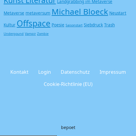
Kunst Literatur
Landgrabbing im Metaverse
Michael Bloeck
Metaverse
metaversum
Neustart
Offspace
Kultur
Poesie
Siebdruck
Trash
Saisonstart
Undergound
Vampir
Zombie
Kontakt
Login
Datenschutz
Impressum
Cookie-Richtlinie (EU)
bepoet