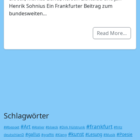
Henrik Sohnius Ein Frankfurter Beitrag zum
bundesweiten…
Read More…
Schlagwörter
#frankfurt
#Art
##bepoet
#Atelier
#bloeck
#Dirk Hülstrunk
#fritz
#kunst
#gallus
#Lesung
#Poesie
deutschlanD
#graffiti
#Klang
#Musik