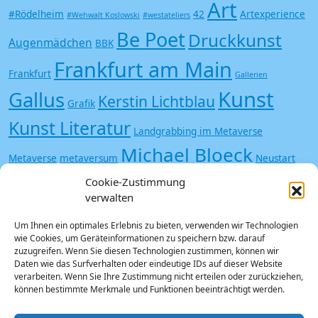
Art
#Rödelheim
42
Artexperience
#Wehwalt Koslowski
#westateliers
Be Poet
Druckkunst
Augenmädchen
BBK
Frankfurt am Main
Frankfurt
Gallerien
Kunst
Gallus
Kerstin Lichtblau
Grafik
Kunst Literatur
Landgrabbing im Metaverse
Michael Bloeck
Metaverse
metaversum
Neustart
Offspace
Cookie-Zustimmung
Kultur
Poesie
Siebdruck
Trash
Saisonstart
verwalten
Undergound
Vampir
Zombie
Um Ihnen ein optimales Erlebnis zu bieten, verwenden wir Technologien
wie Cookies, um Geräteinformationen zu speichern bzw. darauf
zuzugreifen. Wenn Sie diesen Technologien zustimmen, können wir
Daten wie das Surfverhalten oder eindeutige IDs auf dieser Website
verarbeiten. Wenn Sie Ihre Zustimmung nicht erteilen oder zurückziehen,
können bestimmte Merkmale und Funktionen beeinträchtigt werden.
Kontakt
Login
Datenschutz
Impressum