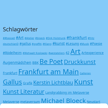
Schlagwörter
#frankfurt
#Art
##bepoet
#Atelier
#bloeck
#Dirk Hülstrunk
#fritz
#kunst
#gallus
#Lesung
#Poesie
deutschlanD
#graffiti
#Klang
#Musik
Art
#Rödelheim
42
Artexperience
#Wehwalt Koslowski
#westateliers
Be Poet
Druckkunst
Augenmädchen
BBK
Frankfurt am Main
Frankfurt
Gallerien
Kunst
Gallus
Kerstin Lichtblau
Grafik
Kunst Literatur
Landgrabbing im Metaverse
Michael Bloeck
Metaverse
metaversum
Neustart