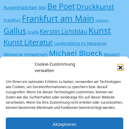
Be Poet
Druckkunst
Augenmädchen
BBK
Frankfurt am Main
Frankfurt
Gallerien
Kunst
Gallus
Kerstin Lichtblau
Grafik
Kunst Literatur
Landgrabbing im Metaverse
Michael Bloeck
Metaverse
metaversum
Neustart
Offspace
Cookie-Zustimmung
Kultur
Poesie
Siebdruck
Trash
Saisonstart
verwalten
Undergound
Vampir
Zombie
Um Ihnen ein optimales Erlebnis zu bieten, verwenden wir Technologien
wie Cookies, um Geräteinformationen zu speichern bzw. darauf
zuzugreifen. Wenn Sie diesen Technologien zustimmen, können wir
Daten wie das Surfverhalten oder eindeutige IDs auf dieser Website
verarbeiten. Wenn Sie Ihre Zustimmung nicht erteilen oder zurückziehen,
können bestimmte Merkmale und Funktionen beeinträchtigt werden.
Kontakt
Login
Datenschutz
Impressum
Cookie-Richtlinie (EU)
Akzeptieren