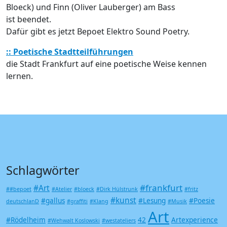
Bloeck) und Finn (Oliver Lauberger) am Bass
ist beendet.
Dafür gibt es jetzt Bepoet Elektro Sound Poetry.
:: Poetische Stadtteilführungen
die Stadt Frankfurt auf eine poetische Weise kennen
lernen.
Schlagwörter
#frankfurt
#Art
##bepoet
#Atelier
#bloeck
#Dirk Hülstrunk
#fritz
#kunst
#gallus
#Lesung
#Poesie
deutschlanD
#graffiti
#Klang
#Musik
Art
#Rödelheim
42
Artexperience
#Wehwalt Koslowski
#westateliers