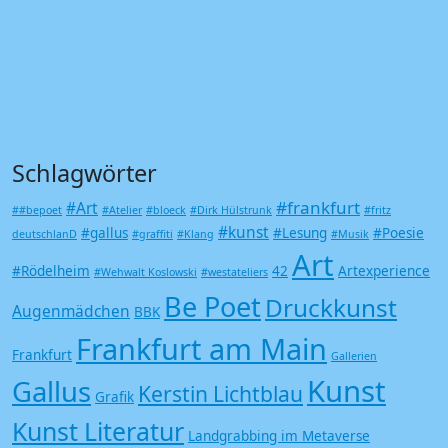
Schlagwörter
#frankfurt
#Art
##bepoet
#Atelier
#bloeck
#Dirk Hülstrunk
#fritz
#kunst
#gallus
#Lesung
#Poesie
deutschlanD
#graffiti
#Klang
#Musik
Art
#Rödelheim
42
Artexperience
#Wehwalt Koslowski
#westateliers
Be Poet
Druckkunst
Augenmädchen
BBK
Frankfurt am Main
Frankfurt
Gallerien
Kunst
Gallus
Kerstin Lichtblau
Grafik
Kunst Literatur
Landgrabbing im Metaverse