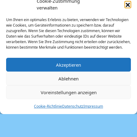
Frankfurt am Main
Cookie-Zustimmung
Frankfurt
Gallerien
verwalten
Kunst
Gallus
Kerstin Lichtblau
Grafik
Um Ihnen ein optimales Erlebnis zu bieten, verwenden wir Technologien
wie Cookies, um Geräteinformationen zu speichern bzw. darauf
Kunst Literatur
Landgrabbing im Metaverse
zuzugreifen. Wenn Sie diesen Technologien zustimmen, können wir
Daten wie das Surfverhalten oder eindeutige IDs auf dieser Website
Michael Bloeck
Metaverse
metaversum
Neustart
verarbeiten. Wenn Sie Ihre Zustimmung nicht erteilen oder zurückziehen,
können bestimmte Merkmale und Funktionen beeinträchtigt werden.
Offspace
Kultur
Poesie
Siebdruck
Trash
Saisonstart
Undergound
Vampir
Zombie
Akzeptieren
Ablehnen
Voreinstellungen anzeigen
Kontakt
Login
Datenschutz
Impressum
Cookie-Richtlinie
Datenschutz
Impressum
Cookie-Richtlinie (EU)