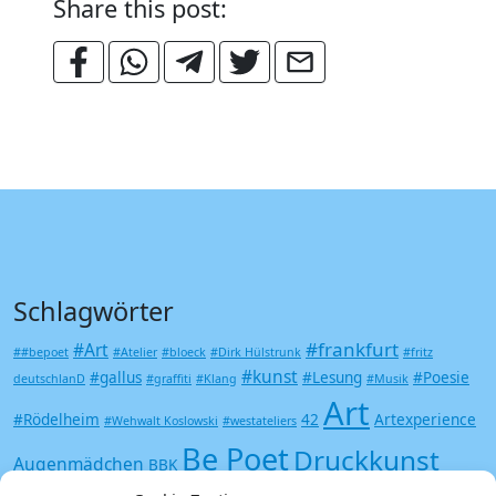
Share this post:
Schlagwörter
#frankfurt
#Art
##bepoet
#Atelier
#bloeck
#Dirk Hülstrunk
#fritz
#kunst
#gallus
#Lesung
#Poesie
deutschlanD
#graffiti
#Klang
#Musik
Art
#Rödelheim
42
Artexperience
#Wehwalt Koslowski
#westateliers
Be Poet
Druckkunst
Augenmädchen
BBK