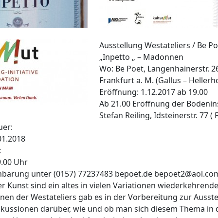
Ausstellung Westateliers / Be P
„Inpetto „ – Madonnen
Wo: Be Poet, Langenhainerstr. 2
Frankfurt a. M. (Gallus – Hellerh
Eröffnung: 1.12.2017 ab 19.00
Ab 21.00 Eröffnung der Bodenins
Stefan Reiling, Idsteinerstr. 77 (
uer:
01.2018
:
9.00 Uhr
nbarung unter (0157) 77237483 bepoet.de bepoet2@aol.co
 Kunst sind ein altes in vielen Variationen wiederkehrend
nen der Westateliers gab es in der Vorbereitung zur Ausste
skussionen darüber, wie und ob man sich diesem Thema in 