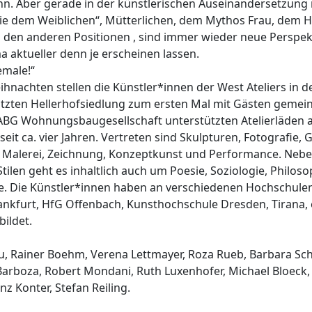
n. Aber gerade in der künstlerischen Auseinandersetzung 
ie dem Weiblichen“, Mütterlichen, dem Mythos Frau, dem H
 den anderen Positionen , sind immer wieder neue Perspek
a aktueller denn je erscheinen lassen.
emale!“
hnachten stellen die Künstler*innen der West Ateliers in d
zten Hellerhofsiedlung zum ersten Mal mit Gästen gemei
ABG Wohnungsbaugesellschaft unterstützten Atelierläden a
eit ca. vier Jahren. Vertreten sind Skulpturen, Fotografie, G
m, Malerei, Zeichnung, Konzeptkunst und Performance. Neb
ilen geht es inhaltlich auch um Poesie, Soziologie, Philosop
. Die Künstler*innen haben an verschiedenen Hochschulen 
ankfurt, HfG Offenbach, Kunsthochschule Dresden, Tirana, e
bildet.
au, Rainer Boehm, Verena Lettmayer, Roza Rueb, Barbara Sch
 Barboza, Robert Mondani, Ruth Luxenhofer, Michael Bloeck,
anz Konter, Stefan Reiling.