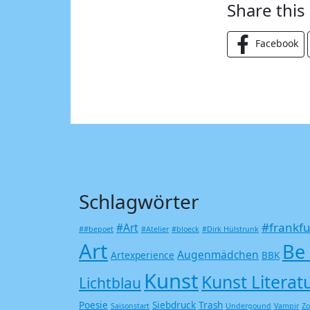
Share this
Facebook
Schlagwörter
#frankfu
#Art
##bepoet
#Atelier
#bloeck
#Dirk Hülstrunk
Art
Be
Augenmädchen
Artexperience
BBK
Kunst
Kunst Literat
Lichtblau
Poesie
Siebdruck
Trash
Saisonstart
Undergound
Vampir
Z