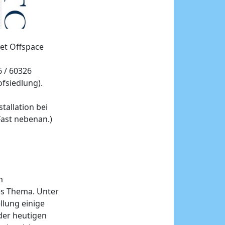
oet Offspace
6 / 60326
ofsiedlung).
tallation bei
 Fast nebenan.)
m
es Thema. Unter
llung einige
der heutigen