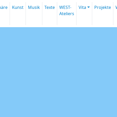
inäre
Kunst
Musik
Texte
WEST-
Vita
Projekte
Ateliers