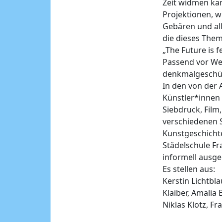
Zeit widmen kan
Projektionen, w
Gebären und all
die dieses Them
„The Future is f
Passend vor Wei
denkmalgeschüt
In den von der 
Künstler*innen s
Siebdruck, Fil
verschiedenen St
Kunstgeschichte
Städelschule Fr
informell ausge
Es stellen aus:
Kerstin Lichtbl
Klaiber, Amalia
Niklas Klotz, Fr