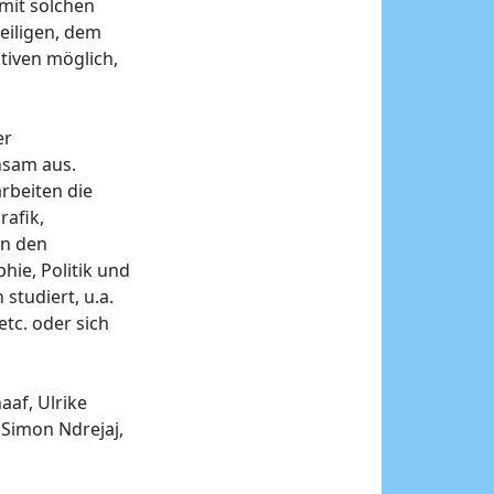
mit solchen
eiligen, dem
tiven möglich,
er
nsam aus.
rbeiten die
rafik,
en den
hie, Politik und
studiert, u.a.
tc. oder sich
aaf, Ulrike
 Simon Ndrejaj,