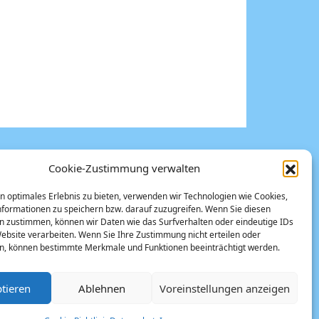
Cookie-Zustimmung verwalten
n optimales Erlebnis zu bieten, verwenden wir Technologien wie Cookies,
formationen zu speichern bzw. darauf zuzugreifen. Wenn Sie diesen
n zustimmen, können wir Daten wie das Surfverhalten oder eindeutige IDs
ie
#Rödelheim
42
Website verarbeiten. Wenn Sie Ihre Zustimmung nicht erteilen oder
#Wehwalt Koslowski
#westateliers
n, können bestimmte Merkmale und Funktionen beeinträchtigt werden.
 Main
Gallus
Kerstin
Grafik
Gallerien
l Bloeck
Offspace
tieren
Ablehnen
Voreinstellungen anzeigen
Neustart Kultur