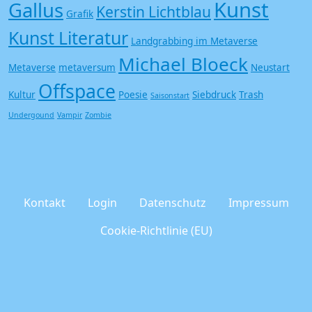
Kunst
Gallus
Kerstin Lichtblau
Grafik
Kunst Literatur
Landgrabbing im Metaverse
Michael Bloeck
Metaverse
metaversum
Neustart
Offspace
Kultur
Poesie
Siebdruck
Trash
Saisonstart
Undergound
Vampir
Zombie
Kontakt
Login
Datenschutz
Impressum
Cookie-Richtlinie (EU)