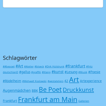
Schlagwörter
#frankfurt
#Art
##bepoet
#Atelier
#bloeck
#Dirk Hülstrunk
#fritz
#kunst
#gallus
#Lesung
#Poesie
deutschlanD
#graffiti
#Klang
#Musik
Art
#Rödelheim
42
Artexperience
#Wehwalt Koslowski
#westateliers
Be Poet
Druckkunst
Augenmädchen
BBK
Frankfurt am Main
Frankfurt
Gallerien