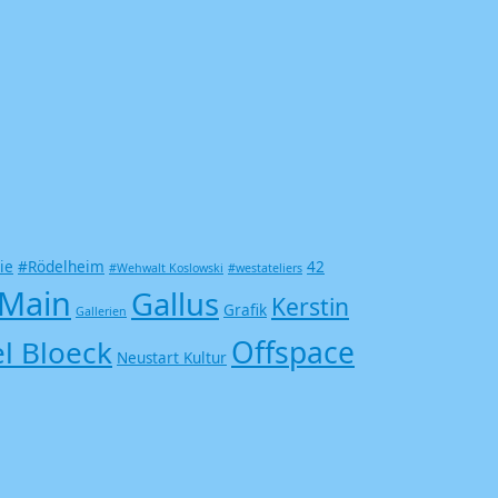
ie
#Rödelheim
42
#Wehwalt Koslowski
#westateliers
 Main
Gallus
Kerstin
Grafik
Gallerien
l Bloeck
Offspace
Neustart Kultur