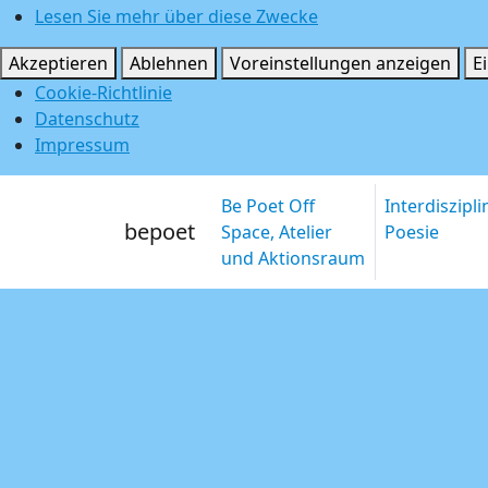
Lesen Sie mehr über diese Zwecke
Akzeptieren
Ablehnen
Voreinstellungen anzeigen
E
Cookie-Richtlinie
Datenschutz
Impressum
Be Poet Off
Interdiszipl
bepoet
Space, Atelier
Poesie
und Aktionsraum