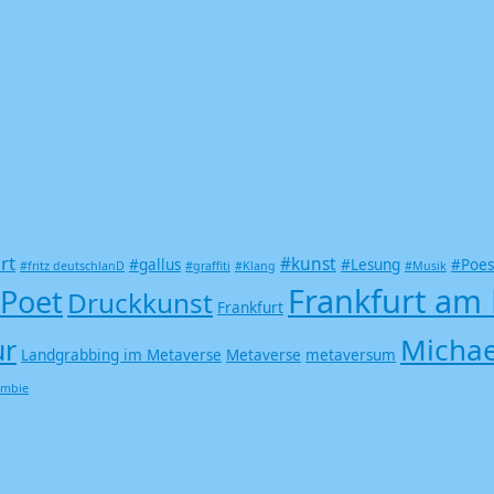
rt
#kunst
#gallus
#Lesung
#Poes
#fritz deutschlanD
#graffiti
#Klang
#Musik
Frankfurt am
 Poet
Druckkunst
Frankfurt
Michae
ur
Landgrabbing im Metaverse
Metaverse
metaversum
ombie