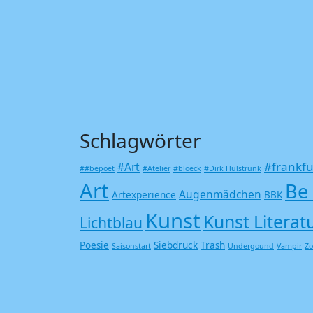
Schlagwörter
#frankfu
#Art
##bepoet
#Atelier
#bloeck
#Dirk Hülstrunk
Art
Be
Augenmädchen
Artexperience
BBK
Kunst
Kunst Literat
Lichtblau
Poesie
Siebdruck
Trash
Saisonstart
Undergound
Vampir
Z