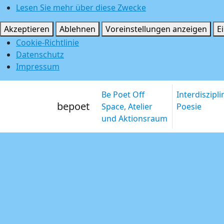
Lesen Sie mehr über diese Zwecke
Akzeptieren
Ablehnen
Voreinstellungen anzeigen
E
Cookie-Richtlinie
Datenschutz
Impressum
Be Poet Off
Interdiszipl
bepoet
Space, Atelier
Poesie
und Aktionsraum