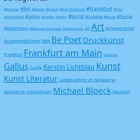
#frankfurt
#Art
##bepoet
#Atelier
#bloeck
#Dirk Hülstrunk
#fritz
#kunst
#gallus
#Lesung
#Poesie
deutschlanD
#graffiti
#Klang
#Musik
Art
#Rödelheim
42
Artexperience
#Wehwalt Koslowski
#westateliers
Be Poet
Druckkunst
Augenmädchen
BBK
Frankfurt am Main
Frankfurt
Gallerien
Kunst
Gallus
Kerstin Lichtblau
Grafik
Kunst Literatur
Landgrabbing im Metaverse
Michael Bloeck
Metaverse
metaversum
Neustart
Offspace
Kultur
Poesie
Siebdruck
Trash
Saisonstart
Undergound
Vampir
Zombie