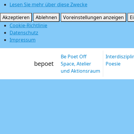
Lesen Sie mehr über diese Zwecke
Akzeptieren
Ablehnen
Voreinstellungen anzeigen
E
Cookie-Richtlinie
Datenschutz
Impressum
Be Poet Off
Interdiszipl
bepoet
Space, Atelier
Poesie
und Aktionsraum