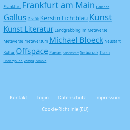
Frankfurt am Main
Frankfurt
Gallerien
Kunst
Gallus
Kerstin Lichtblau
Grafik
Kunst Literatur
Landgrabbing im Metaverse
Michael Bloeck
Metaverse
metaversum
Neustart
Offspace
Kultur
Poesie
Siebdruck
Trash
Saisonstart
Undergound
Vampir
Zombie
Kontakt
Login
Datenschutz
Impressum
Cookie-Richtlinie (EU)