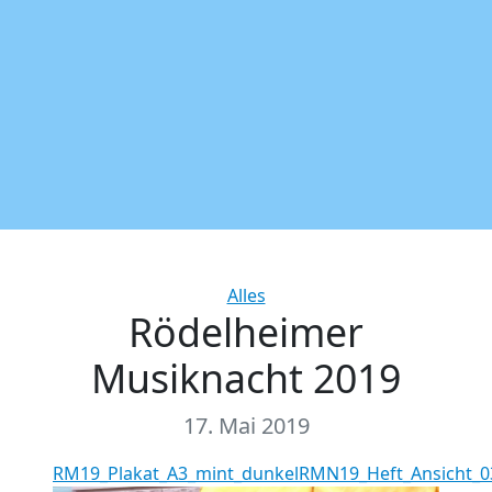
Categories
Alles
Rödelheimer
Musiknacht 2019
17. Mai 2019
RM19_Plakat_A3_mint_dunkel
RMN19_Heft_Ansicht_0