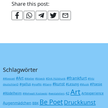
Share this post:
Schlagwörter
#frankfurt
#Art
##bepoet
#Atelier
#bloeck
#Dirk Hülstrunk
#fritz
#kunst
#gallus
#Lesung
#Poesie
deutschlanD
#graffiti
#Klang
#Musik
Art
#Rödelheim
42
Artexperience
#Wehwalt Koslowski
#westateliers
Be Poet
Druckkunst
Augenmädchen
BBK