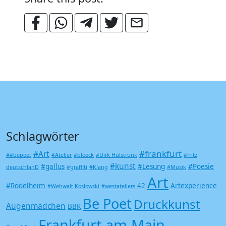
Schlagwörter
#frankfurt
#Art
##bepoet
#Atelier
#bloeck
#Dirk Hülstrunk
#fritz
#kunst
#gallus
#Lesung
#Poesie
deutschlanD
#graffiti
#Klang
#Musik
Art
#Rödelheim
42
Artexperience
#Wehwalt Koslowski
#westateliers
Be Poet
Druckkunst
Augenmädchen
BBK
Frankfurt am Main