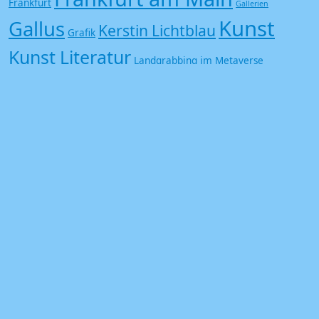
Frankfurt
Gallerien
Kunst
Gallus
Kerstin Lichtblau
Grafik
Kunst Literatur
Landgrabbing im Metaverse
Michael Bloeck
Metaverse
metaversum
Neustart
Offspace
Kultur
Poesie
Siebdruck
Trash
Saisonstart
Undergound
Vampir
Zombie
Kontakt
Login
Datenschutz
Impressum
Cookie-Richtlinie (EU)