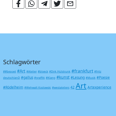
Schlagwörter
#frankfurt
#Art
##bepoet
#Atelier
#bloeck
#Dirk Hülstrunk
#fritz
#kunst
#gallus
#Lesung
#Poesie
deutschlanD
#graffiti
#Klang
#Musik
Art
#Rödelheim
42
Artexperience
#Wehwalt Koslowski
#westateliers
Be Poet
Druckkunst
Augenmädchen
BBK
Frankfurt am Main
Frankfurt
Gallerien