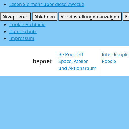
Lesen Sie mehr über diese Zwecke
Akzeptieren
Ablehnen
Voreinstellungen anzeigen
E
Cookie-Richtlinie
Datenschutz
Impressum
Be Poet Off
Interdiszipl
bepoet
Space, Atelier
Poesie
und Aktionsraum