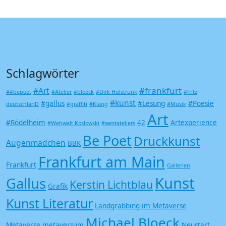
Schlagwörter
#frankfurt
#Art
##bepoet
#Atelier
#bloeck
#Dirk Hülstrunk
#fritz
#kunst
#gallus
#Lesung
#Poesie
deutschlanD
#graffiti
#Klang
#Musik
Art
#Rödelheim
42
Artexperience
#Wehwalt Koslowski
#westateliers
Be Poet
Druckkunst
Augenmädchen
BBK
Frankfurt am Main
Frankfurt
Gallerien
Kunst
Gallus
Kerstin Lichtblau
Grafik
Kunst Literatur
Landgrabbing im Metaverse
Michael Bloeck
Metaverse
metaversum
Neustart