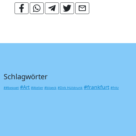
Schlagwörter
#frankfurt
#Art
##bepoet
#Atelier
#bloeck
#Dirk Hülstrunk
#fritz
#kunst
#gallus
#Lesung
#Poesie
deutschlanD
#graffiti
#Klang
#Musik
Art
#Rödelheim
42
Artexperience
#Wehwalt Koslowski
#westateliers
Be Poet
Druckkunst
Augenmädchen
BBK
Frankfurt am Main
Frankfurt
Gallerien