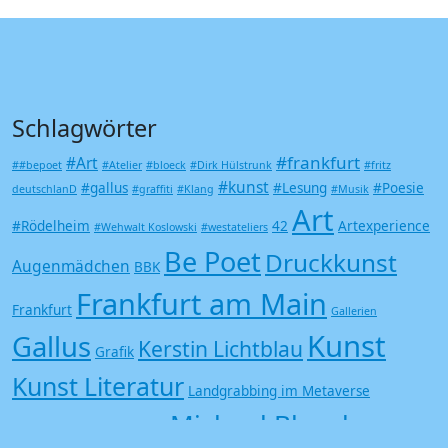
Schlagwörter
#frankfurt
#Art
##bepoet
#Atelier
#bloeck
#Dirk Hülstrunk
#fritz
#kunst
#gallus
#Lesung
#Poesie
deutschlanD
#graffiti
#Klang
#Musik
Art
#Rödelheim
42
Artexperience
#Wehwalt Koslowski
#westateliers
Be Poet
Druckkunst
Augenmädchen
BBK
Frankfurt am Main
Frankfurt
Gallerien
Kunst
Gallus
Kerstin Lichtblau
Grafik
Kunst Literatur
Landgrabbing im Metaverse
Michael Bloeck
Metaverse
metaversum
Neustart