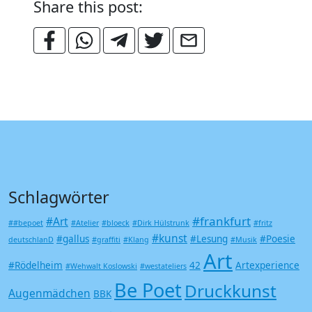
Share this post:
Schlagwörter
#frankfurt
#Art
##bepoet
#Atelier
#bloeck
#Dirk Hülstrunk
#fritz
#kunst
#gallus
#Lesung
#Poesie
deutschlanD
#graffiti
#Klang
#Musik
Art
#Rödelheim
42
Artexperience
#Wehwalt Koslowski
#westateliers
Be Poet
Druckkunst
Augenmädchen
BBK