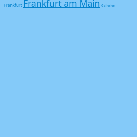
Frankfurt am Main
Frankfurt
Gallerien
Kunst
Gallus
Kerstin Lichtblau
Grafik
Kunst Literatur
Landgrabbing im Metaverse
Michael Bloeck
Metaverse
metaversum
Neustart
Offspace
Kultur
Poesie
Siebdruck
Trash
Saisonstart
Undergound
Vampir
Zombie
Kontakt
Login
Datenschutz
Impressum
Cookie-Richtlinie (EU)