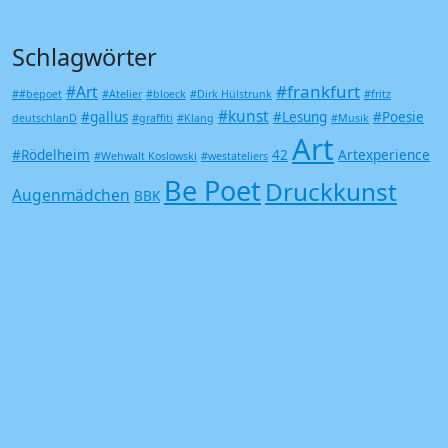
Schlagwörter
#frankfurt
#Art
##bepoet
#Atelier
#bloeck
#Dirk Hülstrunk
#fritz
#kunst
#gallus
#Lesung
#Poesie
deutschlanD
#graffiti
#Klang
#Musik
Art
#Rödelheim
42
Artexperience
#Wehwalt Koslowski
#westateliers
Be Poet
Druckkunst
Augenmädchen
BBK
Frankfurt am Main
Frankfurt
Gallerien
Kunst
Gallus
Kerstin Lichtblau
Grafik
Kunst Literatur
Landgrabbing im Metaverse
Michael Bloeck
Metaverse
metaversum
Neustart
Offspace
Kultur
Poesie
Siebdruck
Trash
Saisonstart
Undergound
Vampir
Zombie