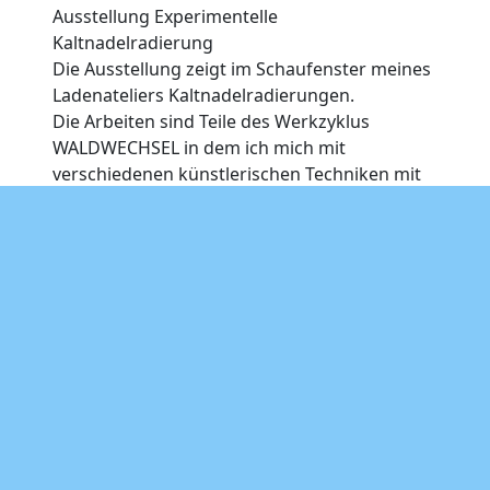
Ausstellung Experimentelle
Kaltnadelradierung
Die Ausstellung zeigt im Schaufenster meines
Ladenateliers Kaltnadelradierungen.
Die Arbeiten sind Teile des Werkzyklus
WALDWECHSEL in dem ich mich mit
verschiedenen künstlerischen Techniken mit
den Veränderungen des Waldes in meiner
Umgebung beschäftige.
Die hier zu sehenden Arbeiten sind
mehrfarbige experimentelle Überdrucke.
(Unikate keine Auflage)
Die Ausstellung ist durch die großen Fenster
rund um die Uhr einsichtig.
11. – 25. März 2023
Atelier Ruth Luxenhofer
Lorsbacher Str. 26
60326 Frankfurt a. Main.