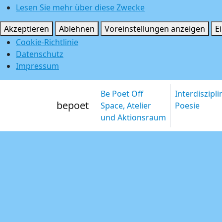
Lesen Sie mehr über diese Zwecke
Akzeptieren
Ablehnen
Voreinstellungen anzeigen
E
Cookie-Richtlinie
Datenschutz
Impressum
Be Poet Off
Interdiszipl
bepoet
Space, Atelier
Poesie
und Aktionsraum