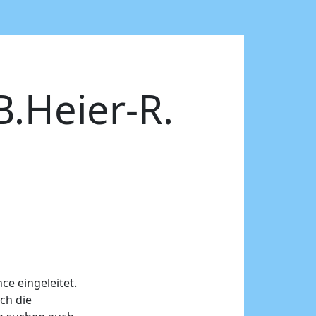
B.Heier-R.
ce eingeleitet.
ch die