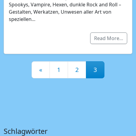
Spookys, Vampire, Hexen, dunkle Rock and Roll –
Gestalten, Werkatzen, Unwesen aller Art von
speziellen…
Read More…
Posts navigation
«
1
2
3
Schlagwörter