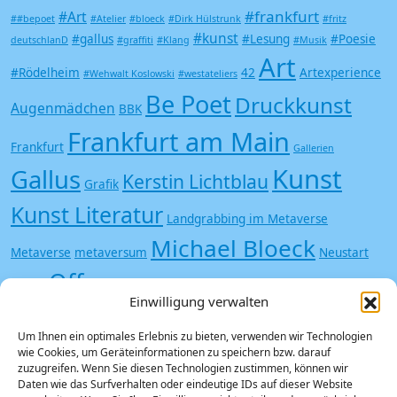
#frankfurt
#Art
##bepoet
#Atelier
#bloeck
#Dirk Hülstrunk
#fritz
#kunst
#gallus
#Lesung
#Poesie
deutschlanD
#graffiti
#Klang
#Musik
Art
#Rödelheim
42
Artexperience
#Wehwalt Koslowski
#westateliers
Be Poet
Druckkunst
Augenmädchen
BBK
Frankfurt am Main
Frankfurt
Gallerien
Kunst
Gallus
Kerstin Lichtblau
Grafik
Kunst Literatur
Landgrabbing im Metaverse
Michael Bloeck
Metaverse
metaversum
Neustart
Offspace
Kultur
Poesie
Siebdruck
Trash
Saisonstart
Einwilligung verwalten
Undergound
Vampir
Zombie
Um Ihnen ein optimales Erlebnis zu bieten, verwenden wir Technologien
wie Cookies, um Geräteinformationen zu speichern bzw. darauf
zuzugreifen. Wenn Sie diesen Technologien zustimmen, können wir
Daten wie das Surfverhalten oder eindeutige IDs auf dieser Website