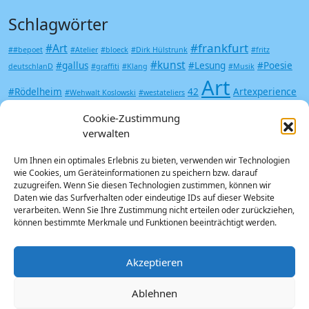
Schlagwörter
#frankfurt
#Art
##bepoet
#Atelier
#bloeck
#Dirk Hülstrunk
#fritz
#kunst
#gallus
#Lesung
#Poesie
deutschlanD
#graffiti
#Klang
#Musik
Art
#Rödelheim
42
Artexperience
#Wehwalt Koslowski
#westateliers
Be Poet
Druckkunst
Cookie-Zustimmung
Augenmädchen
BBK
verwalten
Frankfurt am Main
Frankfurt
Gallerien
Um Ihnen ein optimales Erlebnis zu bieten, verwenden wir Technologien
Kunst
Gallus
Kerstin Lichtblau
wie Cookies, um Geräteinformationen zu speichern bzw. darauf
Grafik
zuzugreifen. Wenn Sie diesen Technologien zustimmen, können wir
Kunst Literatur
Daten wie das Surfverhalten oder eindeutige IDs auf dieser Website
Landgrabbing im Metaverse
verarbeiten. Wenn Sie Ihre Zustimmung nicht erteilen oder zurückziehen,
Michael Bloeck
können bestimmte Merkmale und Funktionen beeinträchtigt werden.
Metaverse
metaversum
Neustart
Offspace
Kultur
Poesie
Siebdruck
Trash
Saisonstart
Akzeptieren
Undergound
Vampir
Zombie
Ablehnen