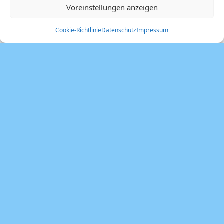
Voreinstellungen anzeigen
Share this post:
Cookie-Richtlinie
Datenschutz
Impressum
Schlagwörter
#frankfurt
#Art
##bepoet
#Atelier
#bloeck
#Dirk Hülstrunk
#fritz
#kunst
#gallus
#Lesung
#Poesie
deutschlanD
#graffiti
#Klang
#Musik
Art
#Rödelheim
42
Artexperience
#Wehwalt Koslowski
#westateliers