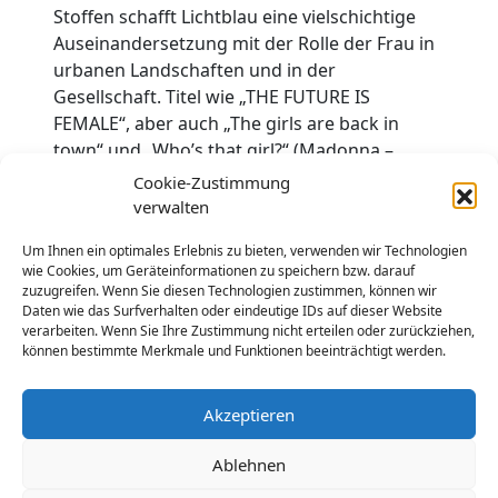
Stoffen schafft Lichtblau eine vielschichtige
Auseinandersetzung mit der Rolle der Frau in
urbanen Landschaften und in der
Gesellschaft. Titel wie „THE FUTURE IS
FEMALE“, aber auch „The girls are back in
town“ und „Who’s that girl?“ (Madonna –
Songtitel) zeigen Lichtblaus humorvollen
Cookie-Zustimmung
feministischen Ansatz. Die Protagonistinnen
verwalten
ihrer künstlerischen Arbeit sind die
Um Ihnen ein optimales Erlebnis zu bieten, verwenden wir Technologien
Augenmädchen, die sie seit nunmehr 20
wie Cookies, um Geräteinformationen zu speichern bzw. darauf
Jahren malt, siebdruckt und zeichnet. Ihre
zuzugreifen. Wenn Sie diesen Technologien zustimmen, können wir
Bilder der Augenmädchen entführen uns in
Daten wie das Surfverhalten oder eindeutige IDs auf dieser Website
verarbeiten. Wenn Sie Ihre Zustimmung nicht erteilen oder zurückziehen,
eine Welt, die sowohl fremd als auch vertraut
können bestimmte Merkmale und Funktionen beeinträchtigt werden.
wirkt. Ihre Arbeiten sind in internationalen
Ausstellungen und Kunstmessen vertreten.
Akzeptieren
Be Poet Off Space – Langenhainer Straße 26 –
60326 Frankfurt
Ablehnen
www.bepoet.de Michael Bloeck 0157 585 229
39