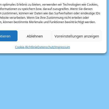
n optimales Erlebnis zu bieten, verwenden wir Technologien wie Cookies,
formationen zu speichern bzw. darauf zuzugreifen. Wenn Sie diesen
n zustimmen, können wir Daten wie das Surfverhalten oder eindeutige IDs
Website verarbeiten. Wenn Sie Ihre Zustimmung nicht erteilen oder
n, können bestimmte Merkmale und Funktionen beeinträchtigt werden.
tieren
Ablehnen
Voreinstellungen anzeigen
Cookie-Richtlinie
Datenschutz
Impressum
ie
#Rödelheim
42
#Wehwalt Koslowski
#westateliers
 Main
Gallus
Kerstin
Grafik
Gallerien
l Bloeck
Offspace
Neustart Kultur