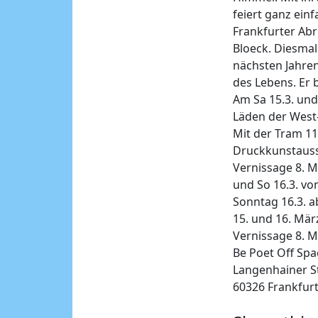
feiert ganz ein
Frankfurter Ab
Bloeck. Diesmal
nächsten Jahren
des Lebens. Er 
Am Sa 15.3. und
Läden der West-
Mit der Tram 11 
Druckkunstausst
Vernissage 8. M
und So 16.3. von
Sonntag 16.3. a
15. und 16. Mär
Vernissage 8. M
Be Poet Off Spa
Langenhainer S
60326 Frankfur