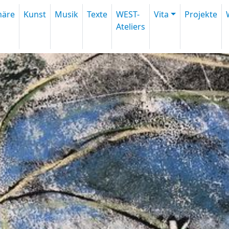
inäre
Kunst
Musik
Texte
WEST-
Vita
Projekte
Ateliers