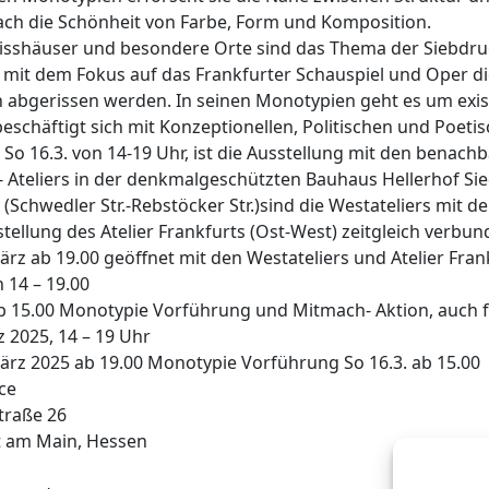
fach die Schönheit von Farbe, Form und Komposition.
risshäuser und besondere Orte sind das Thema der Siebdru
 mit dem Fokus auf das Frankfurter Schauspiel und Oper di
 abgerissen werden. In seinen Monotypien geht es um exis
beschäftigt sich mit Konzeptionellen, Politischen und Poet
 So 16.3. von 14-19 Uhr, ist die Ausstellung mit den benachb
 Ateliers in der denkmalgeschützten Bauhaus Hellerhof Sie
(Schwedler Str.-Rebstöcker Str.)sind die Westateliers mit de
ellung des Atelier Frankfurts (Ost-West) zeitgleich verbun
ärz ab 19.00 geöffnet mit den Westateliers und Atelier Frank
 14 – 19.00
b 15.00 Monotypie Vorführung und Mitmach- Aktion, auch f
z 2025, 14 – 19 Uhr
ärz 2025 ab 19.00 Monotypie Vorführung So 16.3. ab 15.00
ce
traße 26
t am Main, Hessen