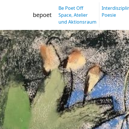
Be Poet Off
Interdiszipl
bepoet
Space, Atelier
Poesie
und Aktionsraum