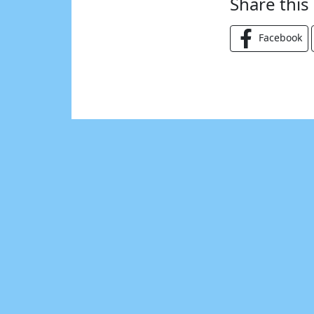
Share this
Facebook
Schlagwörter
#frankfu
#Art
##bepoet
#Atelier
#bloeck
#Dirk Hülstrunk
Art
Be
Augenmädchen
Artexperience
BBK
Kunst
Kunst Literat
Lichtblau
Poesie
Siebdruck
Trash
Saisonstart
Undergound
Vampir
Z